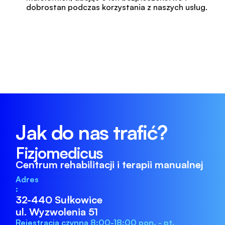
dobrostan podczas korzystania z naszych usług.
Jak do nas trafić?
Fizjomedicus 
Centrum rehabilitacji i terapii manualnej
Adres
:
32-440 Sułkowice
ul. Wyzwolenia 51
Rejestracja czynna 8:00-18:00 pon. - pt.