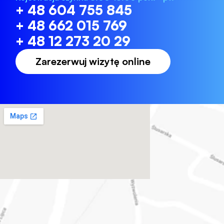
+ 48 604 755 845
+ 48 662 015 769
+ 48 12 273 20 29
Zarezerwuj wizytę online