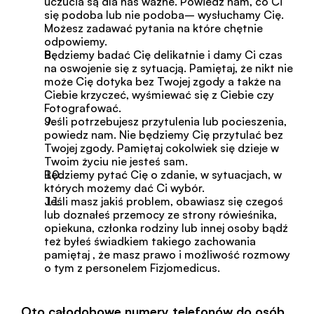
uczucia są dla nas ważne. Powiedz nam, co Ci 
się podoba lub nie podoba– wysłuchamy Cię. 
Możesz zadawać pytania na które chętnie 
odpowiemy.
Będziemy badać Cię delikatnie i damy Ci czas 
na oswojenie się z sytuacją. Pamiętaj, że nikt nie 
może Cię dotyka bez Twojej zgody a także na 
Ciebie krzyczeć, wyśmiewać się z Ciebie czy 
Fotografować.
Jeśli potrzebujesz przytulenia lub pocieszenia, 
powiedz nam. Nie będziemy Cię przytulać bez 
Twojej zgody. Pamiętaj cokolwiek się dzieje w 
Twoim życiu nie jesteś sam.
Będziemy pytać Cię o zdanie, w sytuacjach, w 
których możemy dać Ci wybór.
Jeśli masz jakiś problem, obawiasz się czegoś 
lub doznałeś przemocy ze strony rówieśnika, 
opiekuna, członka rodziny lub innej osoby bądź 
też byłeś świadkiem takiego zachowania 
pamiętaj , że masz prawo i możliwość rozmowy 
o tym z personelem Fizjomedicus.
Oto całodobowe numery telefonów do osób, 