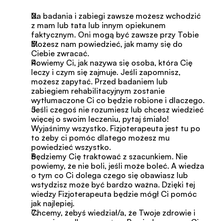
Na badania i zabiegi zawsze możesz wchodzić 
z mam lub tata lub innym opiekunem 
faktycznym. Oni mogą być zawsze przy Tobie
Możesz nam powiedzieć, jak mamy się do 
Ciebie zwracać.
Powiemy Ci, jak nazywa się osoba, która Cię 
leczy i czym się zajmuje. Jeśli zapomnisz, 
możesz zapytać. Przed badaniem lub 
zabiegiem rehabilitacyjnym zostanie 
wytłumaczone Ci co będzie robione i dlaczego.
Jeśli czegoś nie rozumiesz lub chcesz wiedzieć 
więcej o swoim leczeniu, pytaj śmiało! 
Wyjaśnimy wszystko. Fizjoterapeuta jest tu po 
to żeby ci pomóc dlatego możesz mu 
powiedzieć wszystko.
Będziemy Cię traktować z szacunkiem. Nie 
powiemy, że nie boli, jeśli może boleć. A wiedza 
o tym co Ci dolega czego się obawiasz lub 
wstydzisz może być bardzo ważna. Dzięki tej 
wiedzy Fizjoterapeuta będzie mógł Ci pomóc 
jak najlepiej.
Chcemy, żebyś wiedział/a, że Twoje zdrowie i 