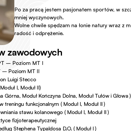
Po za pracą jestem pasjonatem sportów, w szcze
mniej wyczynowych.
Wolne chwile spędzam na łonie natury wraz z mo
radość i odprężenie.
sów zawodowych
PT – Poziom MT I 
 – Poziom MT II
ion Luigi Stecco
oduł I, Moduł II)
a Górna, Moduł Kończyna Dolna, Moduł Tułów i Głowa )
treningu funkcjonalnym ( Moduł I, Moduł II )
niania stawu kolanowego ( Moduł I, Moduł II )
yce fizjoterapeutycznej
dług Stephena Typaldosa D.O. ( Moduł I )