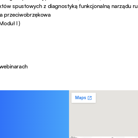
tów spustowych z diagnostyką funkcjonalną narządu r
pia przeciwobrzękowa
oduł I )
 webinarach