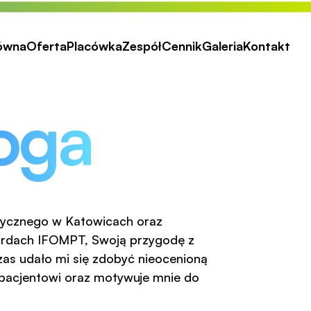
łówna
Oferta
Placówka
Zespół
Cennik
Galeria
Kontakt
oga
ycznego w Katowicach oraz 
rdach IFOMPT, Swoją przygodę z 
zas udało mi się zdobyć nieocenioną 
pacjentowi oraz motywuje mnie do 